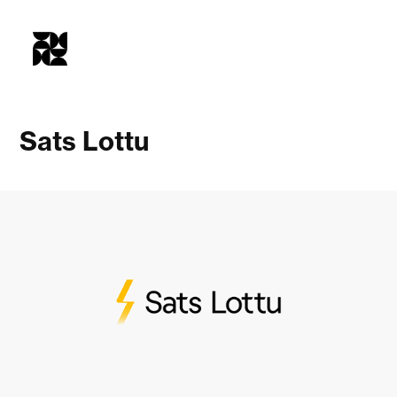
Sats Lottu